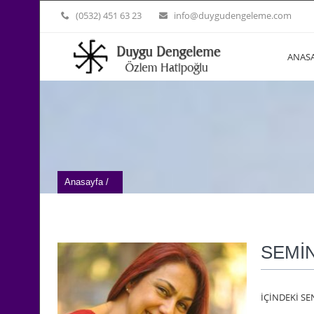
(0532) 451 63 23
info@duygudengeleme.com
ANAS
Anasayfa /
SEMİ
İÇİNDEKİ SEN