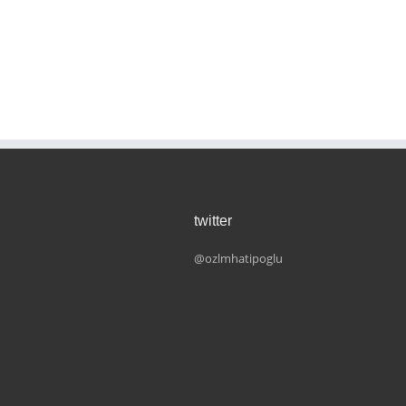
twitter
@ozlmhatipoglu