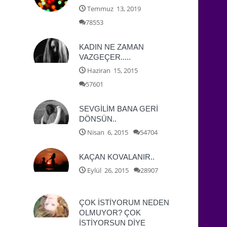
Temmuz 13, 2019
78553
KADIN NE ZAMAN
VAZGEÇER.....
Haziran 15, 2015
57601
SEVGİLİM BANA GERİ
DÖNSÜN..
Nisan 6, 2015
54704
KAÇAN KOVALANIR..
Eylül 26, 2015
28907
ÇOK İSTİYORUM NEDEN
OLMUYOR? ÇOK
İSTİYORSUN DİYE