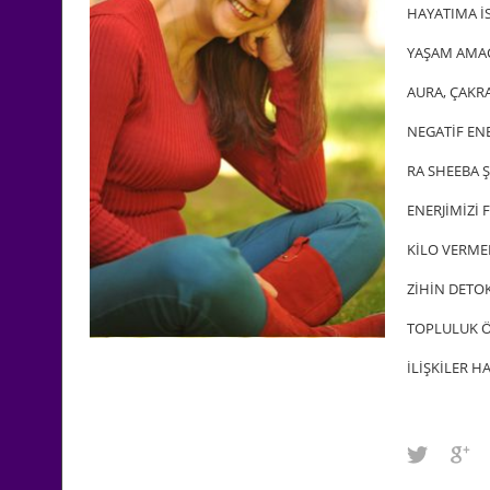
HAYATIMA İS
YAŞAM AMACI
AURA, ÇAKRA
NEGATİF EN
RA SHEEBA Ş
ENERJİMİZİ 
KİLO VERMEK
ZİHİN DETOK
TOPLULUK 
İLİŞKİLER HA