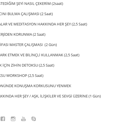
TEDİĞİM ŞEYİ NASIL ÇEKERİM (2saat)
NI BULMA ÇALIŞMASI (2 Saat)
LAR VE MEDİTASYON HAKKINDA HER ŞEY (2,5 Saat)
ERJİDEN KORUNMA (2 Saat)
İFASI MASTER ÇALIŞMASI (2 Gün)
FARK ETMEK VE BİLİNÇLİ KULLANMAK (2,5 Saat)
 İÇİN ZİHİN DETOKSU (2,5 Saat)
SU WORKSHOP (2,5 Saat)
ÖNÜNDE KONUŞMA KORKUSUNU YENMEK
KKINDA HER ŞEY / AŞK, İLİŞKİLER VE SEVGİ ÜZERİNE (1 Gün)