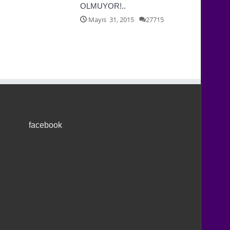
OLMUYOR!..
Mayıs 31, 2015
27715
facebook